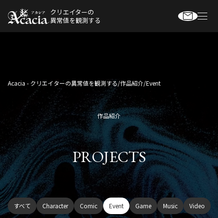
クリエイターの
異常値を観測する
Acacia - クリエイターの異常値を観測する
/
作品紹介
/
Event
作品紹介
PROJECTS
すべて
Character
Comic
Event
Game
Music
Video